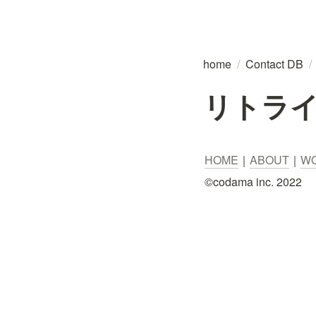
home
/
Contact DB
/
リトラ
HOME
｜
ABOUT
｜
W
©︎codama inc. 2022